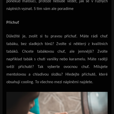
poněkud matoucí, protože nebude vědět, jak se v různých
náplních vyznat. S tím vám ale poradíme
Příchuť
Důležité je, zvolit si tu pravou příchuť. Máte rádi chuť
tabáku, bez sladkých tónů? Zvolte si některý z kvalitních
tabáků. Chcete tabákovou chuť, ale jemnější? Zvolte
například tabák s chutí vanilky nebo karamelu. Máte raději
svěží příchutě? Tak vyberte ovocnou chuť. Milujete
mentolovou a chladivou složku? Hledejte příchutě, které
obsahují cooling. To všechno mezi náplněmi najdete.