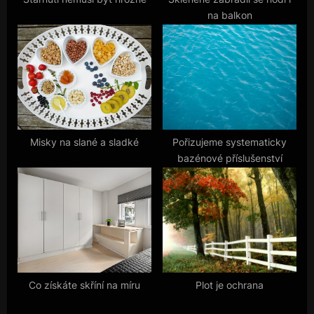
na balkon
:
Misky na slané a sladké
Pořizujeme systematicky
bazénové příslušenství
Co získáte skříní na míru
Plot je ochrana