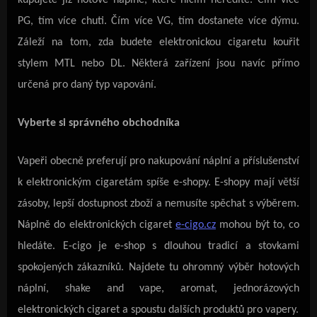
kupujete již hotové náplně, které ničím neředíte. Čím více
PG, tím více chuti. Čím více VG, tím dostanete více dýmu.
Záleží na tom, zda budete elektronickou cigaretu kouřit
stylem MTL nebo DL. Některá zařízení jsou navíc přímo
určená pro daný typ vapování.
Vyberte si správného obchodníka
Vapeři obecně preferují pro nakupování náplní a příslušenství
k elektronickým cigaretám spíše e-shopy. E-shopy mají větší
zásoby, lepší dostupnost zboží a nemusíte spěchat s výběrem.
Náplně do elektronických cigaret
e-cigo.cz
mohou být to, co
hledáte. E-cigo je e-shop s dlouhou tradicí a stovkami
spokojených zákazníků. Najdete tu ohromný výběr hotových
náplní, shake and vape, aromat, jednorázových
elektronických cigaret a spoustu dalších produktů pro vapery.