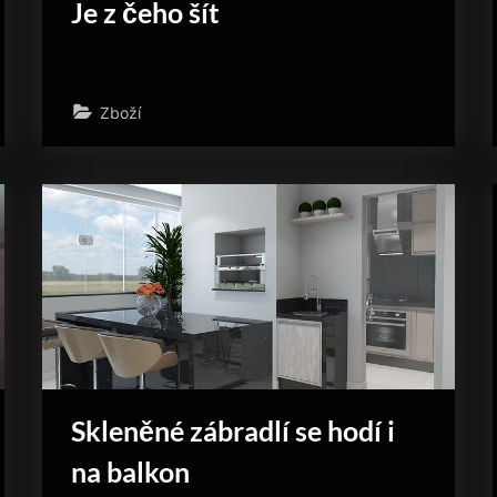
Je z čeho šít
Zboží
Skleněné zábradlí se hodí i
na balkon