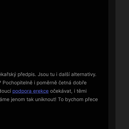
řský předpis. Jsou tu i další alternativy.
u? Pochopitelně i poměrně četná dobře
ádoucí
podpora erekce
očekávat, i těmi
echáme jenom tak uniknout! To bychom přece