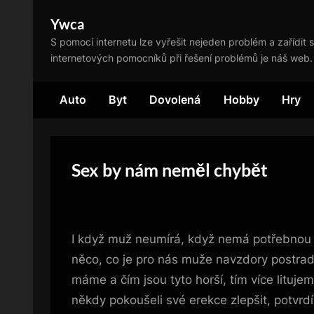
Skip
Ywca
to
S pomocí internetu lze vyřešit nejeden problém a zařídit s
content
internetových pomocníků při řešení problémů je náš web.
Auto
Byt
Dovolená
Hobby
Hry
Sex by nám neměl chybět
I když muž neumírá, když nemá potřebnou p
něco, co je pro nás muže navzdory postrada
máme a čím jsou tyto horší, tím více lituje
někdy pokoušeli své erekce zlepšit, potvrdí