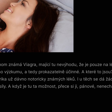
om známá Viagra, mající tu nevýhodu, že je pouze na léka
ho výzkumu, a tedy prokazatelně účinné.
A které to jso
erika už dávno notoricky známých léků. I u těch se dá ž
íly. A když je tu ta možnost, přece si ji, pánové, nen