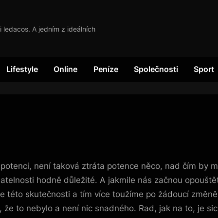
i ledacos. A jedním z ideálních
Lifestyle
Online
Peníze
Společnosti
Sport
otenci, není taková ztráta potence něco, nad čím by m
telnosti hodně důležité. A jakmile nás začnou opouštět
me této skutečnosti a tím více toužíme po žádoucí změně 
, že to nebylo a není nic snadného. Rad, jak na to, je si