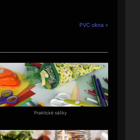
N
PVC okna
e
x
t
P
o
s
t
:
Praktické sáčky