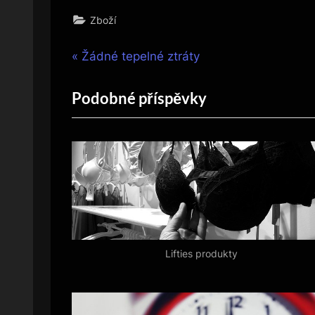
Zboží
Navigace
P
Žádné tepelné ztráty
r
pro
Podobné příspěvky
e
v
příspěvek
i
o
u
s
P
o
Lifties produkty
s
t
: