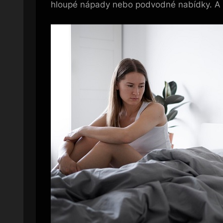
hloupé nápady nebo podvodné nabídky. A o t