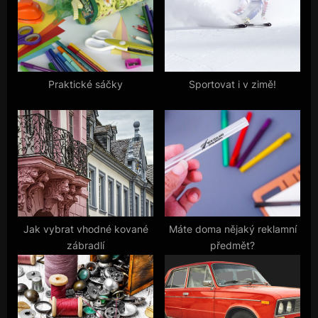
s
s
P
t
o
:
s
t
Praktické sáčky
Sportovat i v zimě!
:
Jak vybrat vhodné kované
Máte doma nějaký reklamní
zábradlí
předmět?