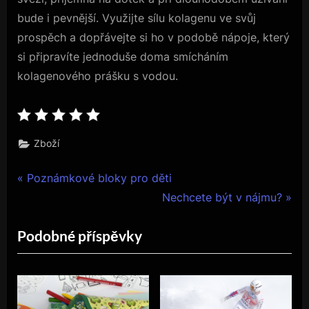
bude i pevnější.
Využijte sílu kolagenu ve svůj
prospěch a dopřávejte si ho v podobě nápoje, který
si připravíte jednoduše doma smícháním
kolagenového prášku s vodou.
Zboží
Navigace
P
Poznámkové bloky pro děti
r
N
Nechcete být v nájmu?
pro
e
e
Podobné příspěvky
příspěvek
v
x
i
t
o
P
u
o