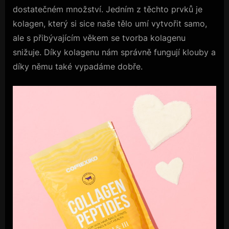
dostatečném množství. Jedním z těchto prvků je
kolagen, který si sice naše tělo umí vytvořit samo,
ale s přibývajícím věkem se tvorba kolagenu
snižuje. Díky kolagenu nám správně fungují klouby a
díky němu také vypadáme dobře.