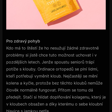
Pro zdravý pohyb
Kdo má to štěstí že ho nesužují žádné zdravotně
problémy si jistě chce tuto možnost uchovat i v
pozdějších letech. Jenže spoustu seniorů trápí
potíže s klouby. Ordinace ortopedů se plní lidmi,
kteří potřebují vyměnit kloub. Nejčastěji se mění
kolena a kyčle, protože bez těchto kloubů nemůže
člověk normálně fungovat. Přitom se tomu dá
předejít. Stačí si hlídat doplňování kolagenu, který je
v kloubech obsažen a díky kterému o sebe kloubní
hlavice s jamkou netře.