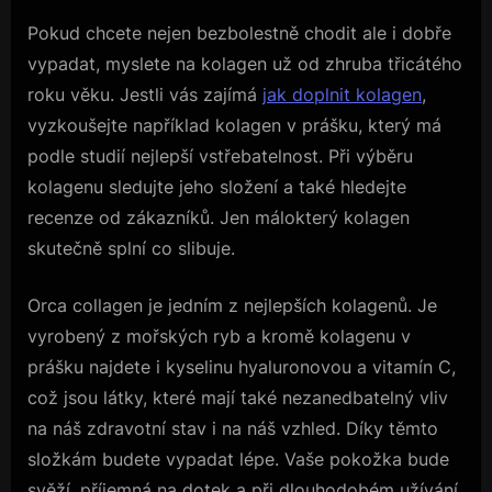
Pokud chcete nejen bezbolestně chodit ale i dobře
vypadat, myslete na kolagen už od zhruba třicátého
roku věku. Jestli vás zajímá
jak doplnit kolagen
,
vyzkoušejte například kolagen v prášku, který má
podle studií nejlepší vstřebatelnost. Při výběru
kolagenu sledujte jeho složení a také hledejte
recenze od zákazníků. Jen málokterý kolagen
skutečně splní co slibuje.
Orca collagen je jedním z nejlepších kolagenů. Je
vyrobený z mořských ryb a kromě kolagenu v
prášku najdete i kyselinu hyaluronovou a vitamín C,
což jsou látky, které mají také nezanedbatelný vliv
na náš zdravotní stav i na náš vzhled. Díky těmto
složkám budete vypadat lépe. Vaše pokožka bude
svěží, příjemná na dotek a při dlouhodobém užívání