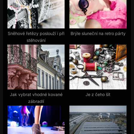
P
t
o
:
s
t
Sněhové řetězy poslouží i při
Brýle sluneční na retro párty
stěhování
:
Jak vybrat vhodné kované
Je z čeho šít
zábradlí