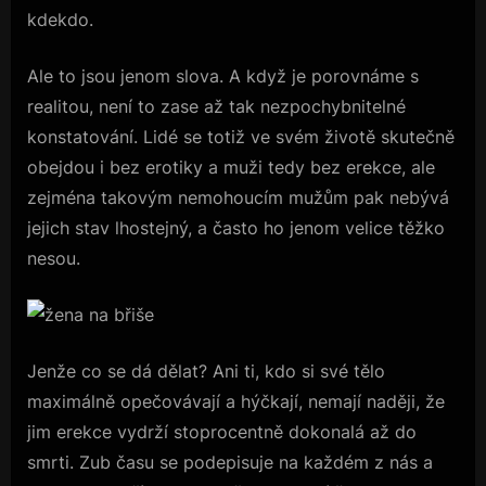
kdekdo.
Ale to jsou jenom slova. A když je porovnáme s
realitou, není to zase až tak nezpochybnitelné
konstatování. Lidé se totiž ve svém životě skutečně
obejdou i bez erotiky a muži tedy bez erekce, ale
zejména takovým nemohoucím mužům pak nebývá
jejich stav lhostejný, a často ho jenom velice těžko
nesou.
Jenže co se dá dělat? Ani ti, kdo si své tělo
maximálně opečovávají a hýčkají, nemají naději, že
jim erekce vydrží stoprocentně dokonalá až do
smrti. Zub času se podepisuje na každém z nás a