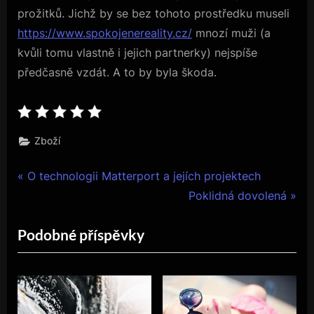
prožitků. Jichž by se bez tohoto prostředku museli
https://www.spokojenereality.cz/
mnozí muži (a
kvůli tomu vlastně i jejich partnerky) nejspíše
předčasně vzdát. A to by byla škoda.
Zboží
Navigace
P
O technologii Matterport a jejích projektech
r
N
Poklidná dovolená
pro
e
e
Podobné příspěvky
příspěvek
v
x
i
t
o
P
u
o
s
s