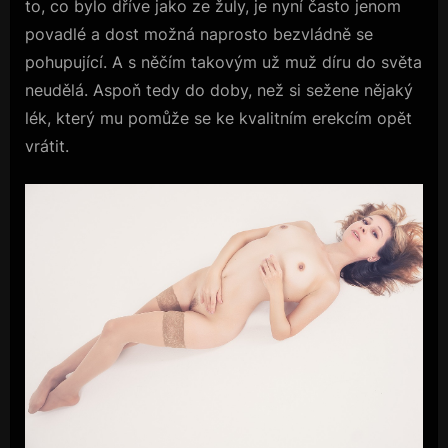
to, co bylo dříve jako ze žuly, je nyní často jenom
povadlé a dost možná naprosto bezvládně se
pohupující. A s něčím takovým už muž díru do světa
neudělá. Aspoň tedy do doby, než si sežene nějaký
lék, který mu pomůže se ke kvalitním erekcím opět
vrátit.