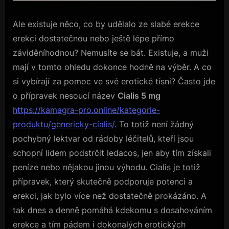
Ale existuje něco, co by udělalo ze slabé erekce
erekci dostatečnou nebo ještě lépe přímo
záviděníhodnou? Nemusíte se bát. Existuje, a muži
mají v tomto ohledu dokonce hodně na výběr. A co
si vybírají za pomoc ve své erotické tísni? Často jde
o přípravek nesoucí název
Cialis 5 mg
https://kamagra-pro.online/kategorie-
produktu/genericky-cialis/
. To totiž není žádný
pochybný lektvar od rádoby léčitelů, kteří jsou
schopní lidem podstrčit ledacos, jen aby tím získali
peníze nebo nějakou jinou výhodu. Cialis je totiž
přípravek, který skutečně podporuje potenci a
erekci, jak bylo více než dostatečně prokázáno. A
tak dnes a denně pomáhá kdekomu s dosahováním
erekce a tím pádem i dokonalých erotických