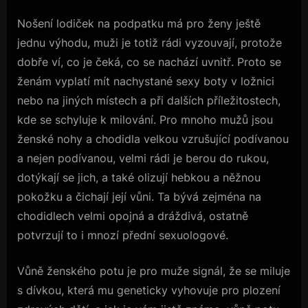
Nošení lodiček na podpatku má pro ženy ještě
jednu výhodu, muži je totiž rádi vyzouvají, protože
dobře ví, co je čeká, co se nachází uvnitř. Proto se
ženám vyplatí mít nachystané sexy boty v ložnici
nebo na jiných místech a při dalších příležitostech,
kde se schyluje k milování. Pro mnoho mužů jsou
ženské nohy a chodidla velkou vzrušující podívanou
a nejen podívanou, velmi rádi je berou do rukou,
dotýkají se jich, a také olizují hebkou a něžnou
pokožku a čichají její vůni. Ta bývá zejména na
chodidlech velmi opojná a dráždivá, ostatně
potvrzují to i mnozí přední sexuologové.
Vůně ženského potu je pro muže signál, že se miluje
s dívkou, která mu geneticky vyhovuje pro plození