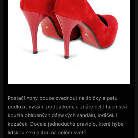
Postačí nohy pouze zvednout na špičky a patu
podložit vyšším podpatkem, a znáte celé tajemství
kouzla oblíbených dámských sandálů, lodiček i
kozaček. Docela jednoduché pravidlo, které hýbe
lidskou sexualitou na celém světě.