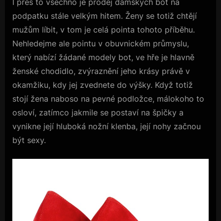
I přes to všechno je prodej dámských bot na
podpatku stále velkým hitem. Ženy se totiž chtějí
mužům líbit, v tom je celá pointa tohoto příběhu.
Nehledejme ale pointu v obuvnickém průmyslu,
který nabízí žádané modely bot, ve hře je hlavně
ženské chodidlo, zvýraznění jeho krásy právě v
okamžiku, kdy jej zvednete do výšky. Když totiž
stojí žena naboso na pevné podložce, málokoho to
osloví, zatímco jakmile se postaví na špičky a
vynikne její hluboká nožní klenba, její nohy začnou
být sexy.