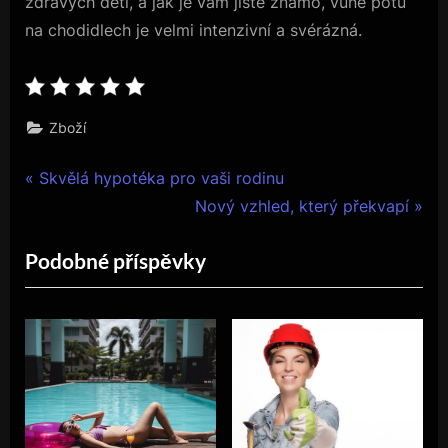
zdravých dětí, a jak je vám jistě známo, vůně potu
na chodidlech je velmi intenzivní a svérázná.
Zboží
Navigace
P
Skvělá hypotéka pro vaši rodinu
r
N
Nový vzhled, který překvapí
pro
e
e
Podobné příspěvky
příspěvek
v
x
i
t
o
P
u
o
s
s
P
t
o
: