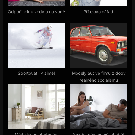
s
t
Odpočinek u vody a na vodě
Přítelovo nářadí
:
Sportovat i v zimě!
Modely aut ve filmu z doby
reálného socialismu
Mějte levné ubytování
Sex by nám neměl chybět