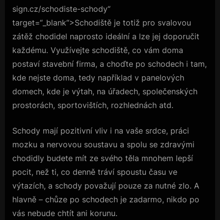
sign.cz/schodiste-schody“
target=“_blank“>Schodiště je totiž pro svalovou
zátěž chodidel naprosto ideální a lze jej doporučit
každému. Využívejte schodiště, co vám doma
postaví stavební firma, a choďte po schodech i tam,
kde nejste doma, tedy například v panelových
domech, kde je výtah, na úřadech, společenských
prostorách, sportovištích, rozhlednách atd.
Schody mají pozitivní vliv i na vaše srdce, práci
mozku a nervovou soustavu a spolu se zdravými
chodidly budete mít ze svého těla mnohem lepší
pocit, než ti, co denně tráví spoustu času ve
výtazích, a schody považují pouze za nutné zlo. A
hlavně – chůze po schodech je zadarmo, nikdo po
vás nebude chtít ani korunu.