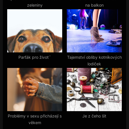
zeleniny
na balkon
:
Parťák pro život¨
Tajemství obliby kotníkových
lodiček
Problémy v sexu přicházejí s
Je z čeho šít
věkem