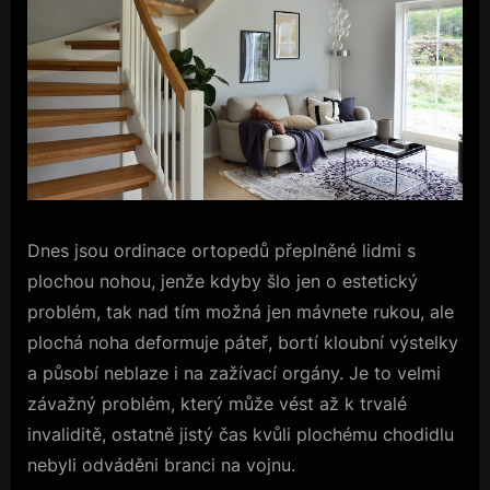
Dnes jsou ordinace ortopedů přeplněné lidmi s
plochou nohou, jenže kdyby šlo jen o estetický
problém, tak nad tím možná jen mávnete rukou, ale
plochá noha deformuje páteř, bortí kloubní výstelky
a působí neblaze i na zažívací orgány. Je to velmi
závažný problém, který může vést až k trvalé
invaliditě, ostatně jistý čas kvůli plochému chodidlu
nebyli odváděni branci na vojnu.