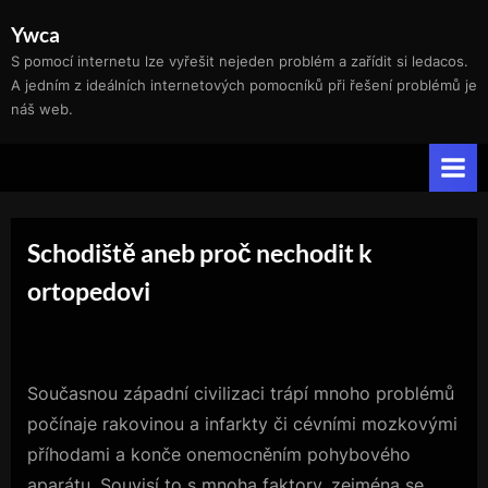
Skip
Ywca
to
S pomocí internetu lze vyřešit nejeden problém a zařídit si ledacos.
content
A jedním z ideálních internetových pomocníků při řešení problémů je
náš web.
Schodiště aneb proč nechodit k
ortopedovi
Současnou západní civilizaci trápí mnoho problémů
počínaje rakovinou a infarkty či cévními mozkovými
příhodami a konče onemocněním pohybového
aparátu. Souvisí to s mnoha faktory, zejména se