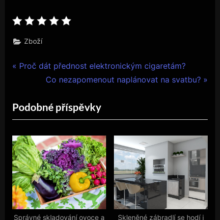
Zboží
Navigace
P
Proč dát přednost elektronickým cigaretám?
r
N
Co nezapomenout naplánovat na svatbu?
pro
e
e
Podobné příspěvky
příspěvek
v
x
i
t
o
P
u
o
s
s
P
t
o
:
s
t
Správné skladování ovoce a
Skleněné zábradlí se hodí i