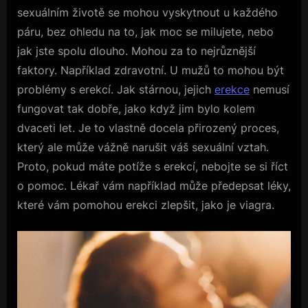
sexuálním životě se mohou vyskytnout u každého
páru, bez ohledu na to, jak moc se milujete, nebo
jak jste spolu dlouho. Mohou za to nejrůznější
faktory. Například zdravotní.
U mužů to mohou být
problémy s erekcí. Jak stárnou, jejich
erekce
nemusí
fungovat tak dobře, jako když jim bylo kolem
dvaceti let. Je to vlastně docela přirozený proces,
který ale může vážně narušit váš sexuální vztah.
Proto, pokud máte potíže s erekcí, nebojte se si říct
o pomoc. Lékař vám například může předepsat léky,
které vám pomohou erekci zlepšit, jako je viagra.