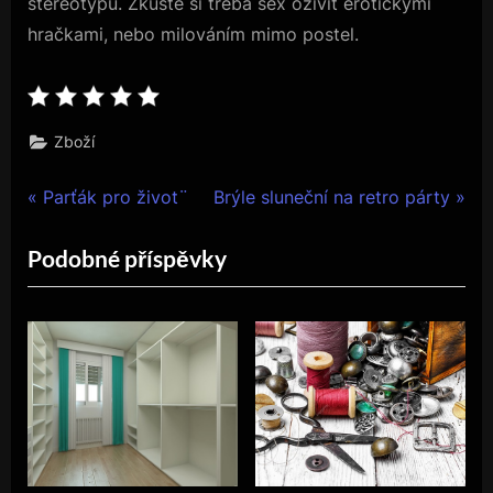
stereotypu. Zkuste si třeba sex oživit erotickými
hračkami, nebo milováním mimo postel.
Zboží
Navigace
P
N
Parťák pro život¨
Brýle sluneční na retro párty
r
e
pro
Podobné příspěvky
e
x
příspěvek
v
t
i
P
o
o
u
s
s
t
P
:
o