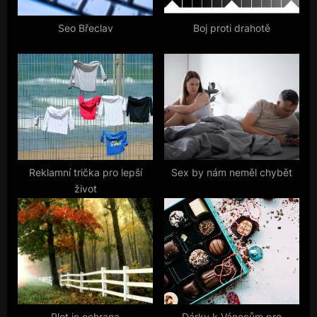
t
:
Seo Břeclav
Boj proti drahotě
Reklamní trička pro lepší
Sex by nám neměl chybět
život