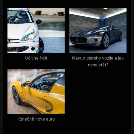
příspěvek
i
P
o
o
u
s
s
t
P
:
o
s
Učit se řídit
Nákup ojetého vozila a jak
nenaletět?
t
:
Konečně nové auto