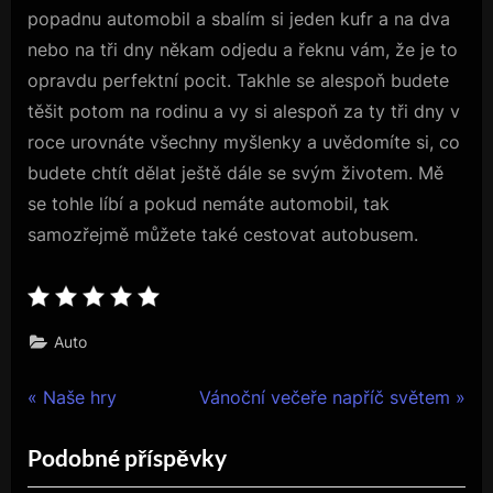
popadnu automobil a sbalím si jeden kufr a na dva
nebo na tři dny někam odjedu a řeknu vám, že je to
opravdu perfektní pocit. Takhle se alespoň budete
těšit potom na rodinu a vy si alespoň za ty tři dny v
roce urovnáte všechny myšlenky a uvědomíte si, co
budete chtít dělat ještě dále se svým životem. Mě
se tohle líbí a pokud nemáte automobil, tak
samozřejmě můžete také cestovat autobusem.
Auto
Navigace
P
N
Naše hry
Vánoční večeře napříč světem
r
e
pro
Podobné příspěvky
e
x
v
t