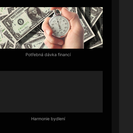
P
o
s
t
:
Potřebná dávka financí
Harmonie bydlení