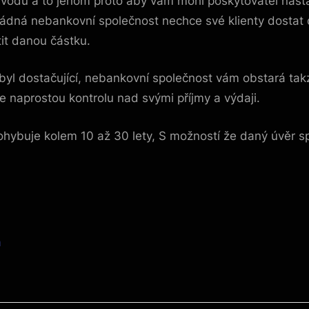
ůvodu a to jenom proto aby vám mohl poskytovatel nastav
ádná nebankovní společnost nechce své klienty dostat do
atit danou částku.
byl dostačující, nebankovní společnost vám obstará takz
e naprostou kontrolu nad svými příjmy a výdaji.
hybuje kolem 10 až 30 lety, S možností že daný úvěr sp
a