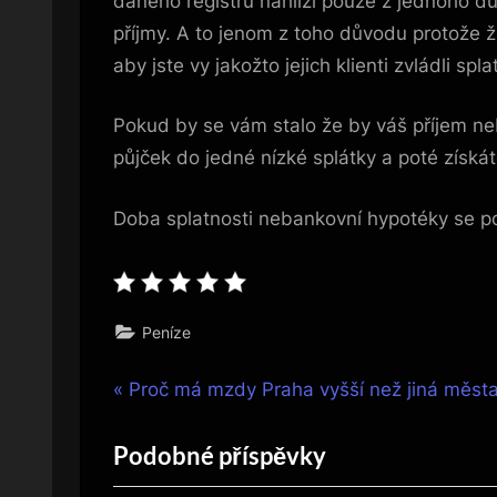
daného registru nahlíží pouze z jednoho d
příjmy. A to jenom z toho důvodu protože ž
aby jste vy jakožto jejich klienti zvládli spl
Pokud by se vám stalo že by váš příjem ne
půjček do jedné nízké splátky a poté získát
Doba splatnosti nebankovní hypotéky se po
Peníze
Navigace
P
Proč má mzdy Praha vyšší než jiná měst
r
pro
Podobné příspěvky
e
v