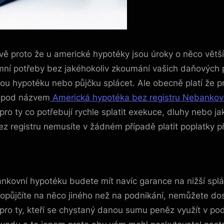
vě proto že u americké hypotéky jsou úroky o něco větš
mní potřeby bez jakéhokoliv zkoumání vašich daňových
 hypotéku nebo půjčku splácet. Ale obecně platí že pro
m pod názvem
Americká hypotéka bez registru Nebankov
pro ty co potřebují rychle splatit exekuce, dluhy nebo j
z registru nemusíte v žádném případě platit poplatky 
kovní hypotéku budete mít navíc garance na nižší splát
propůjčíte na něco jiného než na podnikání, nemůžete do
ro ty, kteří se chystaný danou sumu peněz využít v pod