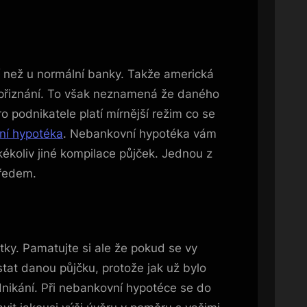
í než u normální banky. Takže americká
 přiznání. To však neznamená že daného
 podnikatele platí mírnější režim co se
ní hypotéka
. Nebankovní hypotéka vám
akékoliv jiné kompilace půjček. Jednou z
předem.
ky. Pamatujte si ale že pokud se vy
stat danou půjčku, protože jak už bylo
nikání. Při nebankovní hypotéce se do