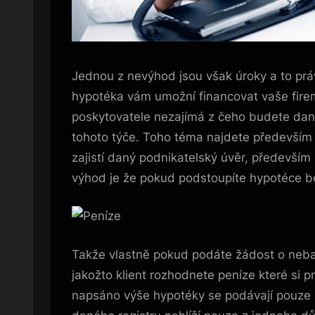
Jednou z nevýhod jsou však úroky a to prá
hypotéka vám umožní financovat vaše fire
poskytovatele nezajímá z čeho budete danou
tohoto týče. Toho téma najdete předevší
zajistí daný podnikatelský úvěr, především 
výhod je že pokud podstoupíte hypotéce be
Takže vlastně pokud podáte žádost o neban
jakožto klient rozhodnete peníze které si 
napsáno výše hypotéky se podávají pouze p