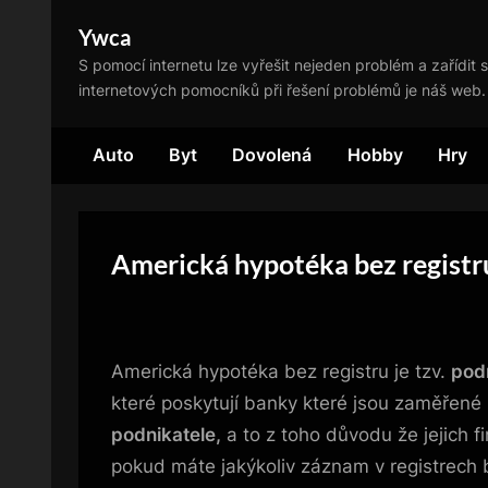
Skip
Ywca
to
S pomocí internetu lze vyřešit nejeden problém a zařídit s
content
internetových pomocníků při řešení problémů je náš web.
Auto
Byt
Dovolená
Hobby
Hry
Americká hypotéka bez registr
Americká hypotéka bez registru je tzv.
podn
které poskytují banky které jsou zaměřené
podnikatele,
a to z toho důvodu že jejich 
pokud máte jakýkoliv záznam v registrech b