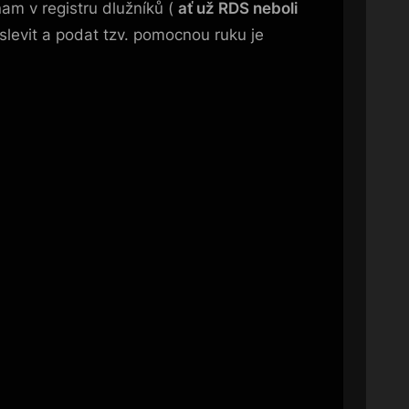
am v registru dlužníků (
ať už RDS neboli
levit a podat tzv. pomocnou ruku je