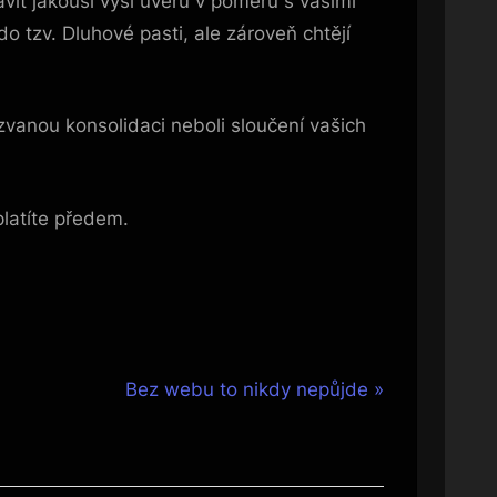
it jakousi výši úvěru v poměru s vašimi
 tzv. Dluhové pasti, ale zároveň chtějí
vanou konsolidaci neboli sloučení vašich
latíte předem.
N
Bez webu to nikdy nepůjde
e
x
t