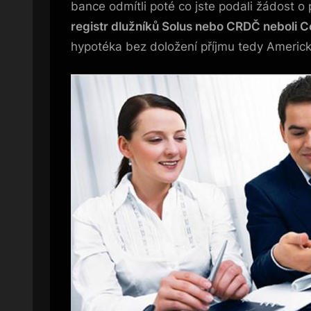
bance odmítli poté co jste podali žádost o
registr dlužníků Solus nebo CRDČ neboli Ce
hypotéka bez doložení příjmu tedy Americk