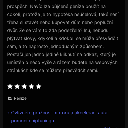
prospěch. Navíc lze půjčené peníze použít na
cokoli, protože je to hypotéka neúčelová, také není
třeba si stavět nebo kupovat dům nebo poplužní
dvůr. Že se vám to zdá podezřelé? Inu, nebudu
plýtvat slovy, kdykoli a kdokoli se může přesvědčit
sám, a to naprosto jednoduchým způsobem.
Postačí jen jedno jediné kliknutí na odkaz, který je
umístěn o něco výše a rázem budete na webových
stránkách kde se můžete přesvědčit sami.
Peníze
Navigace
P
Ovlivněte pružnost motoru a akceleraci auta
r
pomocí chiptuningu
pro