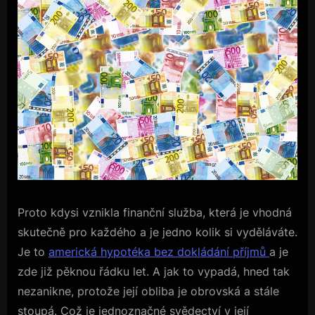
Proto kdysi vznikla finanční služba, která je vhodná
skutečně pro každého a je jedno kolik si vyděláváte.
Je to
americká hypotéka bez dokládání příjmů
a je
zde již pěknou řádku let. A jak to vypadá, hned tak
nezanikne, protože její obliba je obrovská a stále
stoupá. Což je jednoznačné svědectví v její