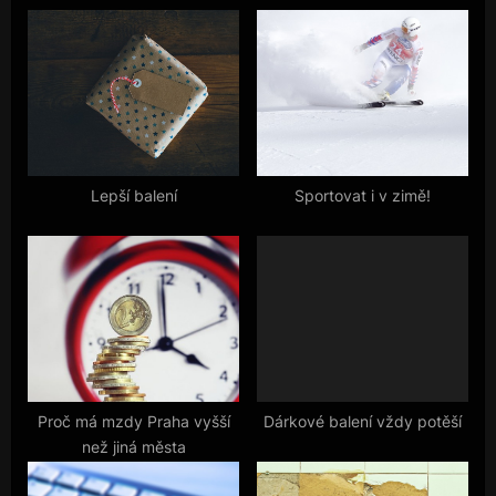
i
P
o
o
u
s
s
t
P
:
o
s
Lepší balení
Sportovat i v zimě!
t
:
Proč má mzdy Praha vyšší
Dárkové balení vždy potěší
než jiná města