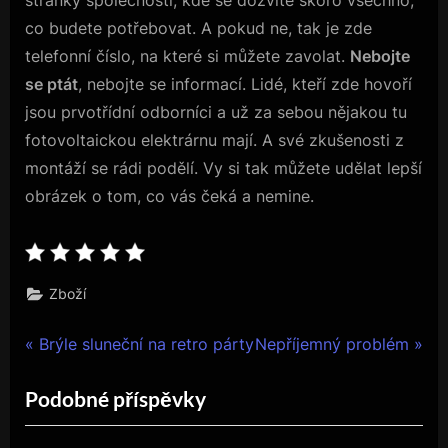
co budete potřebovat. A pokud ne, tak je zde
telefonní číslo, na které si můžete zavolat.
Nebojte
se ptát
, nebojte se informací. Lidé, kteří zde hovoří
jsou prvotřídní odborníci a už za sebou nějakou tu
fotovoltaickou elektrárnu mají. A své zkušenosti z
montáží se rádi podělí. Vy si tak můžete udělat lepší
obrázek o tom, co vás čeká a nemine.
Zboží
Navigace
P
N
Brýle sluneční na retro párty
Nepříjemný problém
r
e
pro
Podobné příspěvky
e
x
příspěvek
v
t