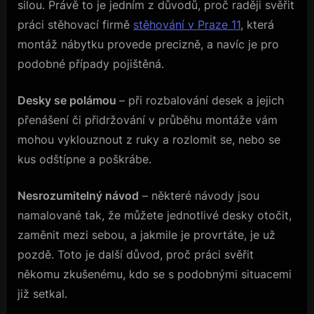
silou. Právě to je jedním z důvodů, proč raději svěřit
práci stěhovací firmě
stěhování v Praze 11
, která
montáž nábytku provede precizně, a navíc je pro
podobné případy pojištěná.
Desky se polámou
– při rozbalování desek a jejich
přenášení či přidržování v průběhu montáže vám
mohou vyklouznout z ruky a rozlomit se, nebo se
kus odštípne a poškrábe.
Nesrozumitelný návod
– některé návody jsou
namalované tak, že můžete jednotlivé desky otočit,
zaměnit mezi sebou, a jakmile je provrtáte, je už
pozdě. Toto je další důvod, proč práci svěřit
někomu zkušenému, kdo se s podobnými situacemi
již setkal.