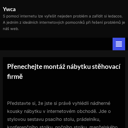
Skip
Ywca
to
S pomocí internetu lze vyřešit nejeden problém a zařídit si ledacos.
content
A jedním z ideálních internetových pomocníků při řešení problémů je
náš web.
Přenechejte montáž nábytku stěhovací
firmě
Představte si, že jste si právě vyhlédli nádherné
kousky nábytku v internetovém obchodě. Jde o
stylovou sestavu psacího stolu, prádelníku,
konferenčního stolku, nočního stolku, manželského