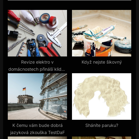
i
t
o
P
u
o
s
s
P
t
o
:
s
t
Revize elektro v
Když nejste šikovný
domácnostech přináší klidný
:
spánek
K čemu vám bude dobrá
Sháníte paruku?
jazyková zkouška TestDaF