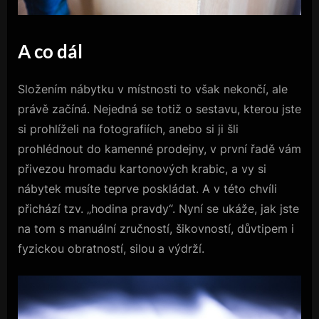
A co dál
Složením nábytku v místnosti to však nekončí, ale
právě začíná. Nejedná se totiž o sestavu, kterou jste
si prohlíželi na fotografiích, anebo si ji šli
prohlédnout do kamenné prodejny, v první řadě vám
přivezou hromadu kartonových krabic, a vy si
nábytek musíte teprve poskládat. A v této chvíli
přichází tzv. „hodina pravdy“. Nyní se ukáže, jak jste
na tom s manuální zručností, šikovností, důvtipem i
fyzickou obratností, silou a výdrží.