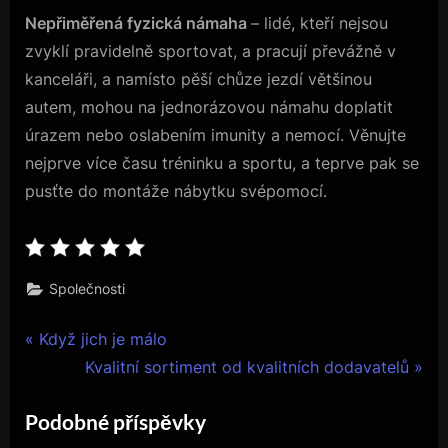
Nepřiměřená fyzická námaha
– lidé, kteří nejsou
zvyklí pravidelně sportovat, a pracují převážně v
kanceláři, a namísto pěší chůze jezdí většinou
autem, mohou na jednorázovou námahu doplatit
úrazem nebo oslabením imunity a nemocí. Věnujte
nejprve více času tréninku a sportu, a teprve pak se
pusťte do montáže nábytku svépomocí.
Společnosti
Navigace
P
Když jich je málo
r
N
Kvalitní sortiment od kvalitních dodavatelů
pro
e
e
Podobné příspěvky
příspěvek
v
x