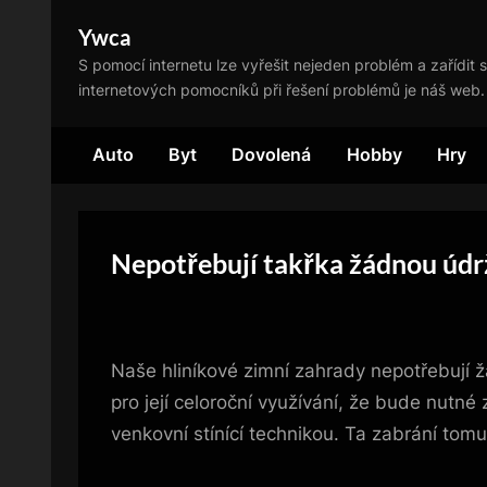
Skip
Ywca
to
S pomocí internetu lze vyřešit nejeden problém a zařídit s
content
internetových pomocníků při řešení problémů je náš web.
Auto
Byt
Dovolená
Hobby
Hry
Nepotřebují takřka žádnou úd
Naše hliníkové
zimní zahrady
nepotřebují ž
pro její celoroční využívání, že bude nutné
venkovní stínící technikou. Ta zabrání tomu