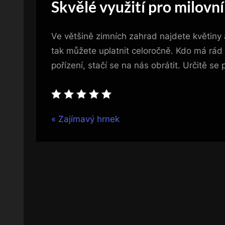
Skvělé využití pro milovn
Ve většině zimních zahrad najdete květiny a
tak můžete uplatnit celoročně. Kdo má rád p
pořízení, stačí se na nás obrátit. Určitě
Navigace
P
Zajímavý hrnek
r
pro
e
v
příspěvek
i
o
u
s