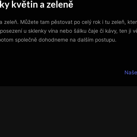
íky květin a zeleně
 zeleň. Můžete tam pěstovat po celý rok i tu zeleň, kter
osezení u sklenky vína nebo šálku čaje či kávy, ten ji vě
 se potom společně dohodneme na dalším postupu.
N
Naše
e
x
t
P
o
s
t