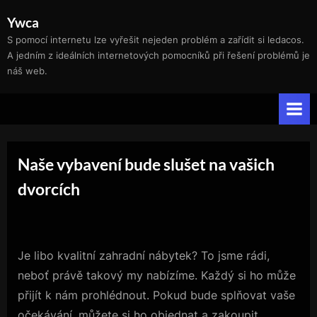
Skip
Ywca
to
S pomocí internetu lze vyřešit nejeden problém a zařídit si ledacos.
content
A jedním z ideálních internetových pomocníků při řešení problémů je
náš web.
Naše vybavení bude slušet na vašich
dvorcích
Je libo kvalitní
zahradní nábytek
? To jsme rádi,
neboť právě takový my nabízíme. Každý si ho může
přijít k nám prohlédnout. Pokud bude splňovat vaše
očekávání, můžete si ho objednat a zakoupit.