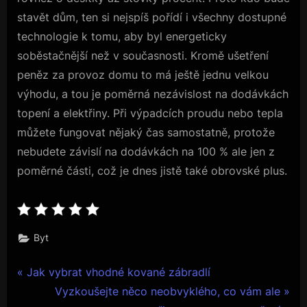
stavět dům, ten si nejspíš pořídí i všechny dostupné
technologie k tomu, aby byl energeticky
soběstačnější než v současnosti. Kromě ušetření
peněz za provoz domu to má ještě jednu velkou
výhodu, a tou je poměrná nezávislost na dodávkách
topení a elektřiny. Při výpadcích proudu nebo tepla
můžete fungovat nějaký čas samostatně, protože
nebudete závislí na dodávkách na 100 % ale jen z
poměrné části, což je dnes jistě také obrovské plus.
Byt
Navigace
P
Jak vybrat vhodné kované zábradlí
r
N
Vyzkoušejte něco neobvyklého, co vám ale
pro