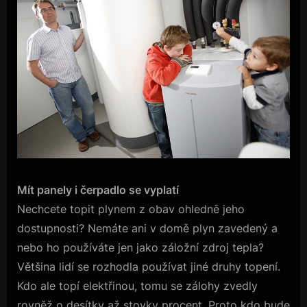
Mít panely i čerpadlo se vyplatí
Nechcete topit plynem z obav ohledně jeho
dostupnosti? Nemáte ani v domě plyn zavedený a
nebo ho používáte jen jako záložní zdroj tepla?
Většina lidí se rozhodla používat jiné druhy topení.
Kdo ale topí elektřinou, tomu se zálohy zvedly
rovněž o desítky až stovky procent. Proto kdo bude