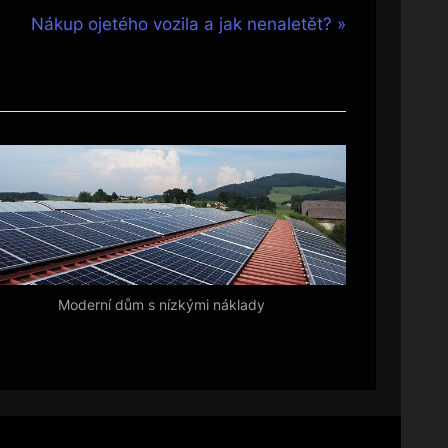
N
Nákup ojetého vozila a jak nenaletět?
e
x
t
P
o
s
t
:
Moderní dům s nízkými náklady