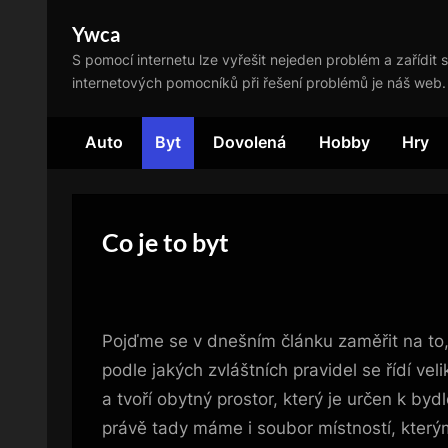
Skip
Ywca
to
S pomocí internetu lze vyřešit nejeden problém a zařídit s
content
internetových pomocníků při řešení problémů je náš web.
Auto
Byt
Dovolená
Hobby
Hry
Co je to byt
Pojďme se v dnešním článku zaměřit na to, 
podle jakých zvláštních pravidel se řídí ve
a tvoří obytný prostor, který je určen k b
právě tady máme i soubor místností, kterým 