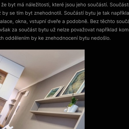
 že byt má náležitosti, které jsou jeho součástí. Součás
y se tím byt znehodnotil. Součástí bytu je tak například
nstalace, okna, vstupní dveře a podobně. Bez těchto sou
šak za součást bytu už nelze považovat například komo
jich oddělením by ke znehodnocení bytu nedošlo.