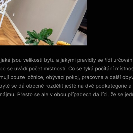
aké jsou velikosti bytu a jakými pravidly se řídí určován
se uvádí počet místností. Co se týká počítání místností,
nují pouze ložnice, obývací pokoj, pracovna a další oby
v bytě se dá obecně rozdělit ještě na dvě podkategorie 
onájmu. Přesto se ale v obou případech dá říci, že se j