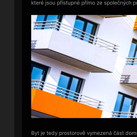
které jsou přístupné přímo ze společných 
Byt je tedy prostorově vymezená část domu