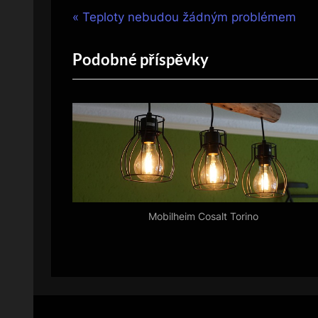
Navigace
P
Teploty nebudou žádným problémem
r
pro
Podobné příspěvky
e
v
příspěvek
i
o
u
s
P
o
Mobilheim Cosalt Torino
s
t
: