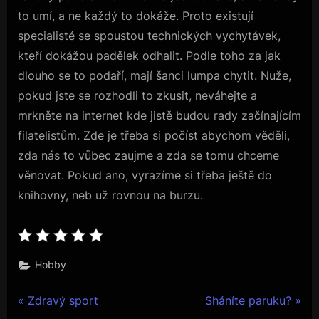
to umí, a ne každý to dokáže. Proto existují
specialisté se spoustou technických vychytávek,
kteří dokážou padělek odhalit. Podle toho za jak
dlouho se to podaří, mají šanci lumpa chytit. Nuže,
pokud jste se rozhodli to zkusit, neváhejte a
mrkněte na internet kde jistě budou rady začínajícím
filatelistům. Zde je třeba si počíst abychom věděli,
zda nás to vůbec zaujme a zda se tomu chceme
věnovat. Pokud ano, vyrazíme si třeba ještě do
knihovny, neb už rovnou na burzu.
Hobby
Navigace
P
N
Zdravý sport
Sháníte paruku?