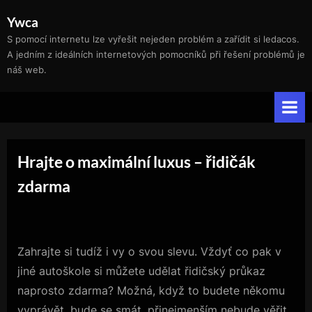
Skip
Ywca
to
S pomocí internetu lze vyřešit nejeden problém a zařídit si ledacos.
content
A jedním z ideálních internetových pomocníků při řešení problémů je
náš web.
Hrajte o maximální luxus – řidičák
zdarma
Zahrajte si tudíž i vy o svou slevu. Vždyť co pak v
jiné autoškole si můžete udělat řidičský průkaz
naprosto zdarma? Možná, když to budete někomu
vyprávět, bude se smát, přinejmenším nebude věřit